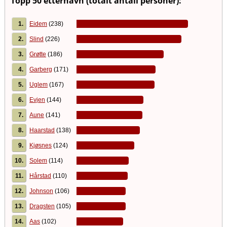
Topp 50 etternavn (totalt antall personer):
1.
Eidem
(238)
2.
Slind
(226)
3.
Grøtte
(186)
4.
Garberg
(171)
5.
Uglem
(167)
6.
Evjen
(144)
7.
Aune
(141)
8.
Haarstad
(138)
9.
Kjøsnes
(124)
10.
Solem
(114)
11.
Hårstad
(110)
12.
Johnson
(106)
13.
Dragsten
(105)
14.
Aas
(102)