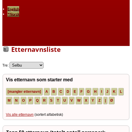
English
*Norsk
Etternavnsliste
Tre:
Vis etternavn som starter med
[mangler etternavn]
A
B
C
D
E
F
G
H
I
J
K
L
M
N
O
P
Q
R
S
T
U
V
W
X
Y
Z
|
Ø
Vis alle etternavn
(sortert alfabetisk)