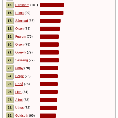
15.
Rønsberg
(101)
16.
Hilmo
(99)
17.
Såmstad
(86)
18.
Olson
(84)
19.
Fuglem
(79)
20.
Olsen
(79)
21.
Overvik
(79)
22.
Sesseng
(79)
23.
Østby
(78)
24.
Berge
(76)
25.
Renå
(75)
26.
Lien
(74)
27.
Aftret
(73)
28.
Uthus
(72)
29.
Guldseth
(69)