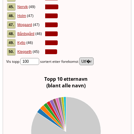
45.
Nervik
(49)
46.
Holm
(47)
47.
Mogaard
(47)
48.
Bårdsgård
(46)
49.
Kyllo
(46)
50.
Klegseth
(45)
Vis topp
sortert etter forekomst
Topp 10 etternavn
(blant alle navn)
00
00
00
00
00