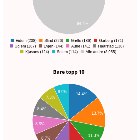
00
00
00
84.4%
00
0
Eidem (238)
Slind (226)
Grøtte (186)
Garberg (171)
0
Uglem (167)
Evjen (144)
Aune (141)
Haarstad (138)
Kjøsnes (124)
Solem (114)
Alle andre (8,955)
Bare topp 10
40
6.9%
14.4%
7.5%
20
8.4%
00
13.7%
80
8.6%
60
11.3%
8.7%