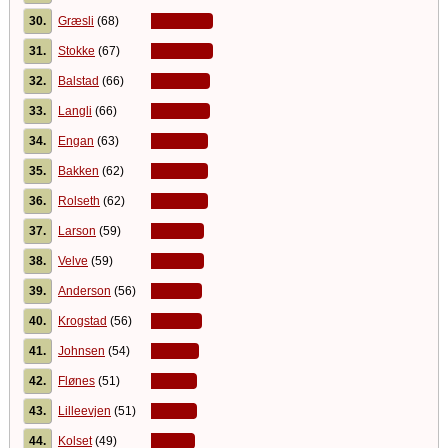
30.
Græsli
(68)
31.
Stokke
(67)
32.
Balstad
(66)
33.
Langli
(66)
34.
Engan
(63)
35.
Bakken
(62)
36.
Rolseth
(62)
37.
Larson
(59)
38.
Velve
(59)
39.
Anderson
(56)
40.
Krogstad
(56)
41.
Johnsen
(54)
42.
Flønes
(51)
43.
Lilleevjen
(51)
44.
Kolset
(49)