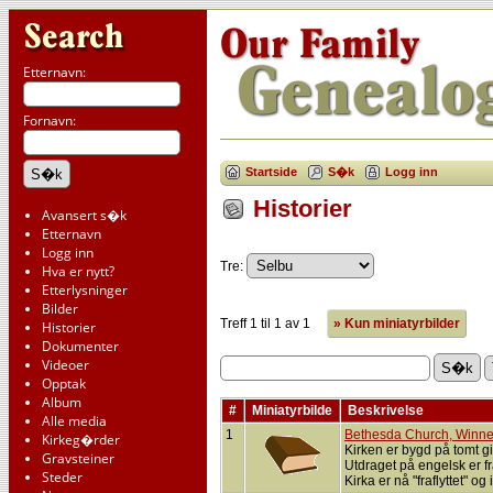
Etternavn:
Fornavn:
Startside
S�k
Logg inn
Historier
Avansert s�k
Etternavn
Logg inn
Tre:
Hva er nytt?
Etterlysninger
Bilder
Treff 1 til 1 av 1
» Kun miniatyrbilder
Historier
Dokumenter
Videoer
Opptak
Album
#
Miniatyrbilde
Beskrivelse
Alle media
1
Bethesda Church, Winne
Kirkeg�rder
Kirken er bygd på tomt g
Gravsteiner
Utdraget på engelsk er fr
Steder
Kirka er nå "fraflyttet" og