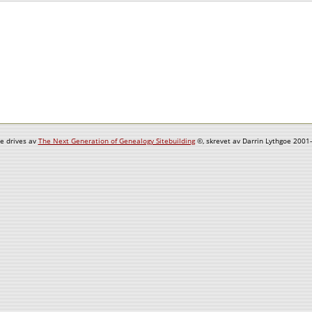
e drives av
The Next Generation of Genealogy Sitebuilding
©, skrevet av Darrin Lythgoe 2001