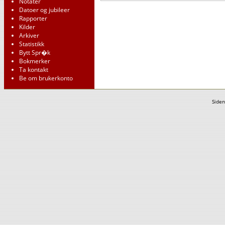
Notater
Datoer og jubileer
Rapporter
Kilder
Arkiver
Statistikk
Bytt Spr�k
Bokmerker
Ta kontakt
Be om brukerkonto
Siden