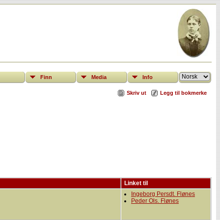
Finn
Media
Info
Skriv ut
Legg til bokmerke
Linket til
Ingeborg Persdt. Flønes
Peder Ols. Flønes