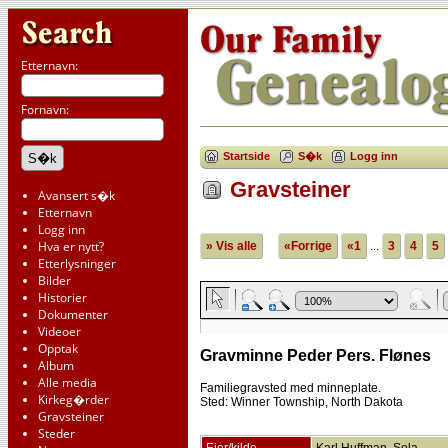
Etternavn:
Fornavn:
Startside
S�k
Logg inn
Gravsteiner
Avansert s�k
Etternavn
Logg inn
Hva er nytt?
» Vis alle
«Forrige
«1
...
3
4
5
Etterlysninger
Bilder
Historier
Dokumenter
Videoer
Opptak
Gravminne Peder Pers. Flønes
Album
Alle media
Familiegravsted med minneplate.
Kirkeg�rder
Sted: Winner Township, North Dakota
Gravsteiner
Steder