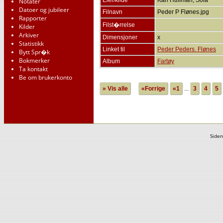
Eier/kilde
Karl Huffman, Sola
Notater
Datoer og jubileer
Filnavn
Peder P Flønes.jpg
Rapporter
Filst�rrelse
Kilder
Arkiver
Dimensjoner
x
Statistikk
Linket til
Peder Peders. Flønes
Bytt Spr�k
Bokmerker
Album
Fartøy
Ta kontakt
Be om brukerkonto
» Vis alle
«Forrige
«1
...
3
4
5
Siden