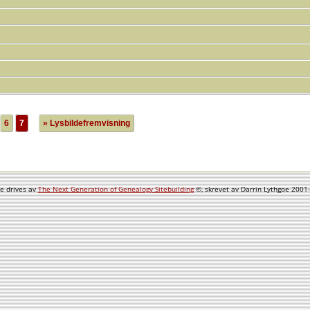
6
7
» Lysbildefremvisning
e drives av
The Next Generation of Genealogy Sitebuilding
©, skrevet av Darrin Lythgoe 2001