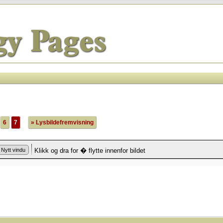
6
7
» Lysbildefremvisning