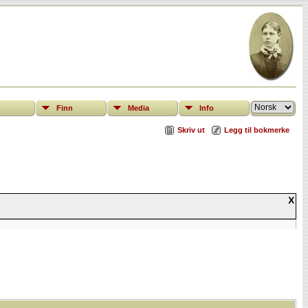
Finn
Media
Info
Skriv ut
Legg til bokmerke